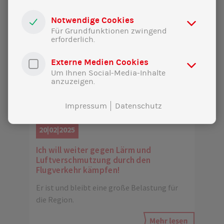
Notwendige Cookies
Für Grundfunktionen zwingend
erforderlich.
Externe Medien Cookies
Um Ihnen Social-Media-Inhalte
anzuzeigen.
Impressum
Datenschutz
20|02|2025
Ich will weiter gegen Lärm und
Luftverschmutzung durch den
Flugverkehr kämpfen!
Er ist und bleibt eine große Belastung für
die Region.