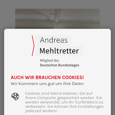
AUCH WIR BRAUCHEN COOKIES!
Wir kümmern uns gut um Ihre Daten.
Cookies sind kleine Dateien, die auf
Ihrem Computer gespeichert werden. Sie
22|02|2025
werden verwendet, um Ihr Surferlebnis zu
verbessern. Sie können Ihre Einstellungen
Wahnsinns-Wahlkampf-Finale im
jederzeit ändern!
Furtner: