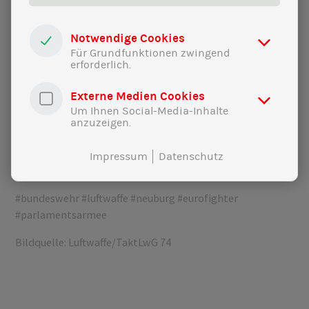
dem Start auch schon die Schallmauer durchbrochen –
nach ein paar Runden (und einem Durchstarten) bin ich
Notwendige Cookies
dann tatsächlich auch wieder erfolgreich gelandet.
Für Grundfunktionen zwingend
erforderlich.
Die Bundeswehr ist eine Parlamentsarmee. Wir
Bundestagsabgeordnete entscheiden, an welchen
Externe Medien Cookies
Missionen sich die Bundeswehr beteiligt. Ich habe mich
Um Ihnen Social-Media-Inhalte
daher über die Möglichkeit zum direkten Austausch
anzuzeigen.
gefreut. Vielen Dank für den Einsatz, den auch die
Soldat*innen an diesem Standort für unsere Sicherheit
Impressum
Datenschutz
bringen.
#bundeswehr
#luftwaffe
#neuburg
#eurofighter
#parlamentsarmee
Bildquelle: Luftwaffe/TaktLwG 74