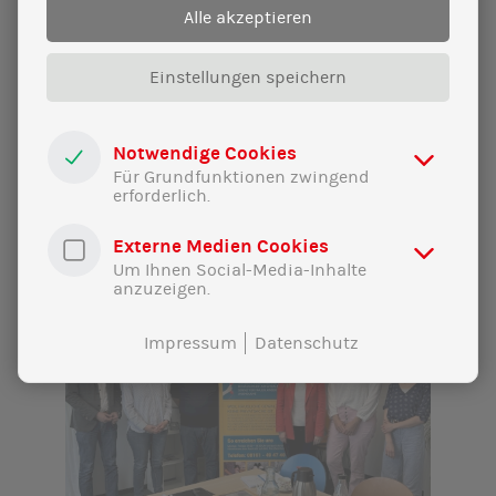
25|11|2024
Alle akzeptieren
Nein zu Gewalt gegen Frauen
Einstellungen speichern
Gewalt gehört immer mehr zum Alltag von
Frauen. Das ist unerträglich – und verlangt
Notwendige Cookies
konsequentes Handeln.
Für Grundfunktionen zwingend
erforderlich.
Externe Medien Cookies
Um Ihnen Social-Media-Inhalte
anzuzeigen.
Impressum
Datenschutz