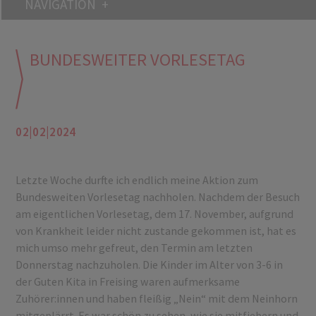
NAVIGATION
BUNDESWEITER VORLESETAG
02|02|2024
Letzte Woche durfte ich endlich meine Aktion zum
Bundesweiten Vorlesetag nachholen. Nachdem der Besuch
am eigentlichen Vorlesetag, dem 17. November, aufgrund
von Krankheit leider nicht zustande gekommen ist, hat es
mich umso mehr gefreut, den Termin am letzten
Donnerstag nachzuholen. Die Kinder im Alter von 3-6 in
der Guten Kita in Freising waren aufmerksame
Zuhörer:innen und haben fleißig „Nein“ mit dem Neinhorn
mitgeplärrt. Es war schön zu sehen, wie sie mitfiebern und