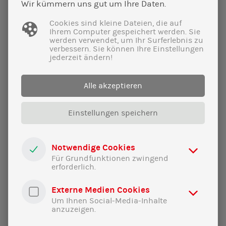
Wir kümmern uns gut um Ihre Daten.
Cookies sind kleine Dateien, die auf
Ihrem Computer gespeichert werden. Sie
werden verwendet, um Ihr Surferlebnis zu
verbessern. Sie können Ihre Einstellungen
jederzeit ändern!
Alle akzeptieren
Einstellungen speichern
Notwendige Cookies
20|02|2025
Für Grundfunktionen zwingend
erforderlich.
Ich will weiter gegen Lärm und
Luftverschmutzung durch den
Externe Medien Cookies
Flugverkehr kämpfen!
Um Ihnen Social-Media-Inhalte
anzuzeigen.
Er ist und bleibt eine große Belastung für