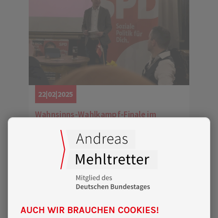
22|02|2025
Wahnsinns-Wahlkampf-Finale im
Furtner:
Volles Haus für Fortschritt und unsere
Demokratie!
AUCH WIR BRAUCHEN COOKIES!