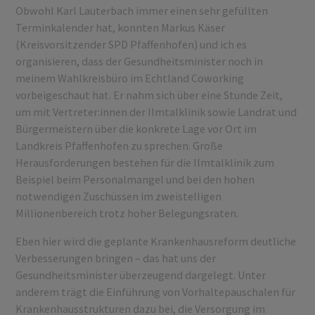
Obwohl Karl Lauterbach immer einen sehr gefüllten
Terminkalender hat, konnten Markus Käser
(Kreisvorsitzender SPD Pfaffenhofen) und ich es
organisieren, dass der Gesundheitsminister noch in
meinem Wahlkreisbüro im Echtland Coworking
vorbeigeschaut hat. Er nahm sich über eine Stunde Zeit,
um mit Vertreter:innen der Ilmtalklinik sowie Landrat und
Bürgermeistern über die konkrete Lage vor Ort im
Landkreis Pfaffenhofen zu sprechen. Große
Herausforderungen bestehen für die Ilmtalklinik zum
Beispiel beim Personalmangel und bei den hohen
notwendigen Zuschüssen im zweistelligen
Millionenbereich trotz hoher Belegungsraten.
Eben hier wird die geplante Krankenhausreform deutliche
Verbesserungen bringen – das hat uns der
Gesundheitsminister überzeugend dargelegt. Unter
anderem trägt die Einführung von Vorhaltepauschalen für
Krankenhausstrukturen dazu bei, die Versorgung im