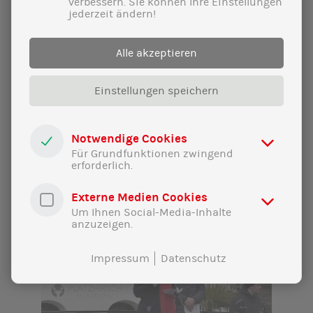
verbessern. Sie können Ihre Einstellungen
22|02|2025
jederzeit ändern!
Wahnsinns-Wahlkampf-Finale im
Furtner:
Alle akzeptieren
Volles Haus für Fortschritt und unsere
Demokratie!
Einstellungen speichern
Notwendige Cookies
Für Grundfunktionen zwingend
erforderlich.
Externe Medien Cookies
Um Ihnen Social-Media-Inhalte
anzuzeigen.
Impressum
Datenschutz