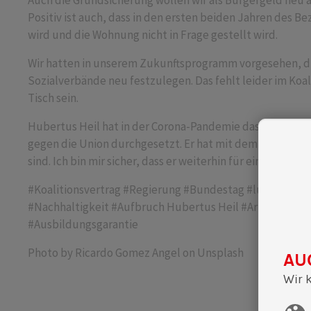
Auch die Grundsicherung wollen wir als Bürgergeld neu a
Positiv ist auch, dass in den ersten beiden Jahren des
wird und die Wohnung nicht in Frage gestellt wird.
Wir hatten in unserem Zukunftsprogramm vorgesehen, d
Sozialverbände neu festzulegen. Das fehlt leider im Koali
Tisch sein.
Hubertus Heil hat in der Corona-Pandemie das Kurzarbe
gegen die Union durchgesetzt. Er hat mit dem Sozialen 
sind. Ich bin mir sicher, dass er weiterhin für eine gute A
#Koalitionsvertrag
#Regierung
#Bundestag
#lustauffort
#Nachhaltigkeit
#Aufbruch
Hubertus Heil
#Arbeit
#Mind
#Ausbildungsgarantie
Photo by Ricardo Gomez Angel on Unsplash
AU
Wir 