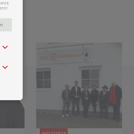
bnis
ern!
rn
06|11|2024