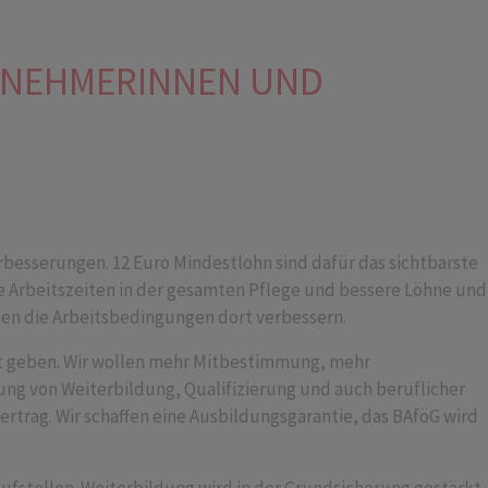
ITNEHMERINNEN UND
erbesserungen. 12 Euro Mindestlohn sind dafür das sichtbarste
e Arbeitszeiten in der gesamten Pflege und bessere Löhne und
den die Arbeitsbedingungen dort verbessern.
eit geben. Wir wollen mehr Mitbestimmung, mehr
g von Weiterbildung, Qualifizierung und auch beruflicher
ertrag. Wir schaffen eine Ausbildungsgarantie, das BAföG wird