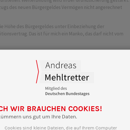
ufstellen. Weiterbildung wird in der Grundsicherung gestärkt.
 Bezugs des neuen Bürgergeldes Vermögen nicht angerechnet
ie Höhe des Bürgergeldes unter Einbeziehung der
tionsvertrag. Das ist für mich ein Manko, das darf nicht vom
itergeld und einen leichteren Zugang zur Grundsicherung
Arbeitsmarkt denen eine Chance gegeben, die lange arbeitslos
rbeits- und Sozialpolitik stehen wird.
schritt
SPD
#Freiheit
#Gerechtigkeit
#Klimaschutz
estlohn
#Sicherheit
#Weiterbildung
#BAföG
CH WIR BRAUCHEN COOKIES!
kümmern uns gut um Ihre Daten.
Cookies sind kleine Dateien, die auf Ihrem Computer