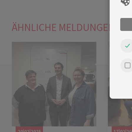
ÄHNLICHE MELDUNGEN
20|02|2025
17|02|2