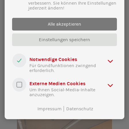
verbessern. Sie können Ihre Einstellungen
jederzeit ändern!
Alle akzeptieren
Einstellungen speichern
20|02|2025
Ich will weiter gegen Lärm und
Notwendige Cookies
Luftverschmutzung durch den
Für Grundfunktionen zwingend
Flugverkehr kämpfen!
erforderlich.
Er ist und bleibt eine große Belastung für
Externe Medien Cookies
die Region.
Um Ihnen Social-Media-Inhalte
anzuzeigen.
Impressum
Datenschutz