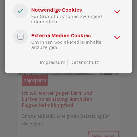
Notwendige Cookies
Für Grundfunktionen zwingend
erforderlich.
Externe Medien Cookies
Um Ihnen Social-Media-Inhalte
anzuzeigen.
Impressum
Datenschutz
20|02|2025
Ich will weiter gegen Lärm und
Luftverschmutzung durch den
Flugverkehr kämpfen!
Er ist und bleibt eine große Belastung für
die Region.