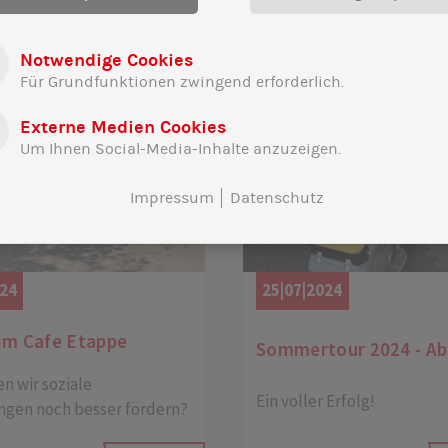
Notwendige Cookies
Für Grundfunktionen zwingend erforderlich.
Externe Medien Cookies
Um Ihnen Social-Media-Inhalte anzuzeigen.
Impressum
Datenschutz
024
25|07|2024
im Cafe Etappe
Sommertour 2024 - Ab
n wir soziale
Ein voller Erfolg!
ngen noch besser fördern?