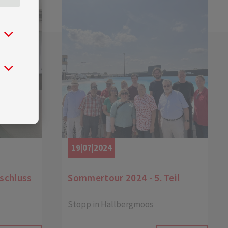
19|07|2024
schluss
Sommertour 2024 - 5. Teil
Stopp in Hallbergmoos