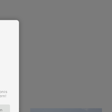
i
bnis
ern!
rn