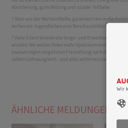
nur an kleinen Stellschrauben zu drehen. Eine große Lös
Absicherung, gute Bildung und soziale Teilhabe.
? Raus aus der Warteschleife, garantiert rein in die Ausb
wollen wir Jugendlichen eine Berufsausbildung zusichern
? Viele Eltern können die Sorge- und Erwerbsarbeit im Allt
würden. Wir wollen ihnen mehr Spielraum ermöglichen. 
zweiwöchigen vergüteten Freistellung nach der Geburt d
vollem Lohnausgleich - und alles selbstverständlich auch
AU
Wir 
ÄHNLICHE MELDUNGEN