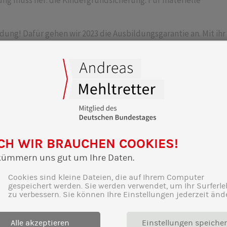
ung muss her: die Kindergrundsicherung. Für materielle
ildung! Dafür gehen wir 2023 die Ausbildungsgarantie an. Mit ihr
, vorrangig im Betrieb.
ag nicht so partnerschaftlich aufteilen, wie sie es gerne
Mit einem weiteren Partnermonat im Elterngeld und einer
es Kindes für den:die Partner:in. Analog zum Mutterschutz be
 für Alleinerziehende!
CH WIR BRAUCHEN COOKIES!
kümmern uns gut um Ihre Daten.
Cookies sind kleine Dateien, die auf Ihrem Computer
gespeichert werden. Sie werden verwendet, um Ihr Surferle
zu verbessern. Sie können Ihre Einstellungen jederzeit änd
Alle akzeptieren
Einstellungen speiche