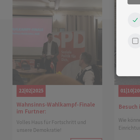
22|02|2025
01|10|2
Wahnsinns-Wahlkampf-Finale
Besuch 
im Furtner:
Wie könne
Volles Haus für Fortschritt und
Einrichtu
unsere Demokratie!