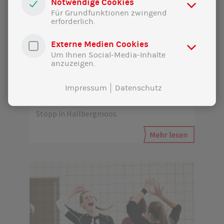
Notwendige Cookies
Für Grundfunktionen zwingend
erforderlich.
Externe Medien Cookies
Um Ihnen Social-Media-Inhalte
anzuzeigen.
19|07|2024
Impressum
Datenschutz
Sommertour 2024 - 5. Teil
Stopp in Hallbergmoos