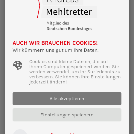
SV Kranzberg beim Sportempfang der
SPD-Bundestagsfraktion
Leiterin der Abteilung Tennis und
Vorsitzender des SV Kranzberg bringen
Perspektive zur Zukunft des Breitensports
AUCH WIR BRAUCHEN COOKIES!
ein!
Wir kümmern uns gut um Ihre Daten.
Cookies sind kleine Dateien, die auf
Ihrem Computer gespeichert werden. Sie
werden verwendet, um Ihr Surferlebnis zu
verbessern. Sie können Ihre Einstellungen
jederzeit ändern!
Alle akzeptieren
Einstellungen speichern