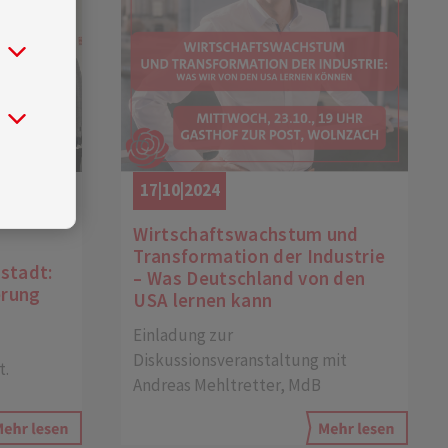
17|10|2024
Wirtschaftswachstum und
Transformation der Industrie
stadt:
– Was Deutschland von den
erung
USA lernen kann
Einladung zur
Diskussionsveranstaltung mit
t.
Andreas Mehltretter, MdB