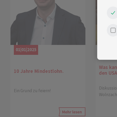
01|01|2025
31|10|2
Was kan
10 Jahre Mindestlohn.
den USA
Diskussio
Ein Grund zu feiern!
Wolnzach