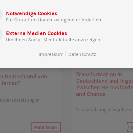
Notwendige Cookies
Für Grundfunktionen zwingend erforderlich.
Externe Medien Cookies
Um Ihnen Social-Media-Inhalte anzuzeigen.
Impressum
Datenschutz
024
28|10|2024
Transformation in
n Deutschland von
Deutschland und Ingol
 lernen?
Zwischen Herausford
und Chance!
nsveranstaltung in
Veranstaltung in Ingolstad