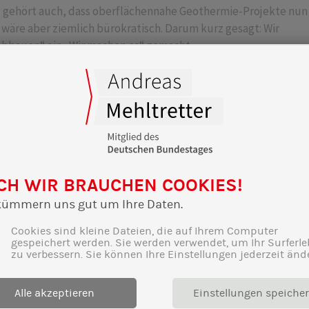
zu gehört auch, dass oberflächennahe Geothermie-Projekte nun
wäre aber ziemlich bürokratisch. Darum kurz gesagt: Wir
abbauen“ ein „Wir machen es“ gemacht.
CH WIR BRAUCHEN COOKIES!
kümmern uns gut um Ihre Daten.
Cookies sind kleine Dateien, die auf Ihrem Computer
gespeichert werden. Sie werden verwendet, um Ihr Surferle
zu verbessern. Sie können Ihre Einstellungen jederzeit änd
Alle akzeptieren
Einstellungen speiche