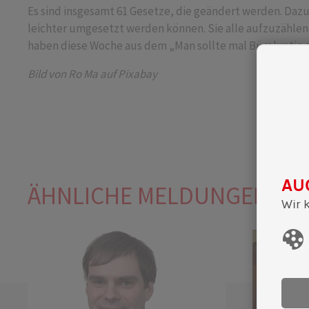
Es sind insgesamt 61 Gesetze, die geändert werden. Da
leichter umgesetzt werden können. Sie alle aufzuzählen 
haben diese Woche aus dem „Man sollte mal Bürokratie 
Bild von Ro Ma auf Pixabay
AU
ÄHNLICHE MELDUNGEN
Wir 