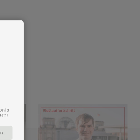
bnis
ern!
rn