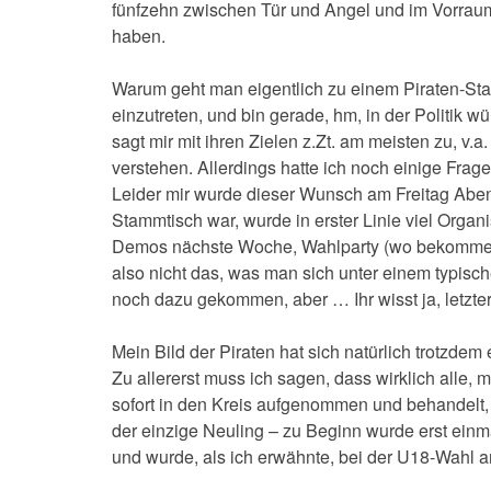
fünfzehn zwischen Tür und Angel und im Vorraum
haben.
Warum geht man eigentlich zu einem Piraten-Stam
einzutreten, und bin gerade, hm, in der Politik 
sagt mir mit ihren Zielen z.Zt. am meisten zu, v.a. 
verstehen. Allerdings hatte ich noch einige Fra
Leider mir wurde dieser Wunsch am Freitag Abend 
Stammtisch war, wurde in erster Linie viel Organi
Demos nächste Woche, Wahlparty (wo bekommen wi
also nicht das, was man sich unter einem typisch
noch dazu gekommen, aber … Ihr wisst ja, letzte
Mein Bild der Piraten hat sich natürlich trotzdem e
Zu allererst muss ich sagen, dass wirklich alle, m
sofort in den Kreis aufgenommen und behandelt, a
der einzige Neuling – zu Beginn wurde erst einma
und wurde, als ich erwähnte, bei der U18-Wahl am