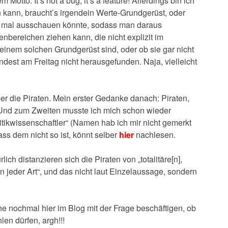
otto: It’s not a bug, it’s a feature! Allerdings bin ich
n kann, braucht’s irgendein Werte-Grundgerüst, oder
t mal ausschauen könnte, sodass man daraus
bereichen ziehen kann, die nicht explizit im
einem solchen Grundgerüst sind, oder ob sie gar nicht
ndest am Freitag nicht herausgefunden. Naja, vielleicht
er die Piraten. Mein erster Gedanke danach: Piraten,
. Und zum Zweiten musste ich mich schon wieder
itikwissenschaftler“ (Namen hab ich mir nicht gemerkt
ss dem nicht so ist, könnt selber
hier
nachlesen.
ich distanzieren sich die Piraten von „totalitäre[n],
n jeder Art“, und das nicht laut Einzelaussage, sondern
 nochmal hier im Blog mit der Frage beschäftigen, ob
en dürfen, argh!!!