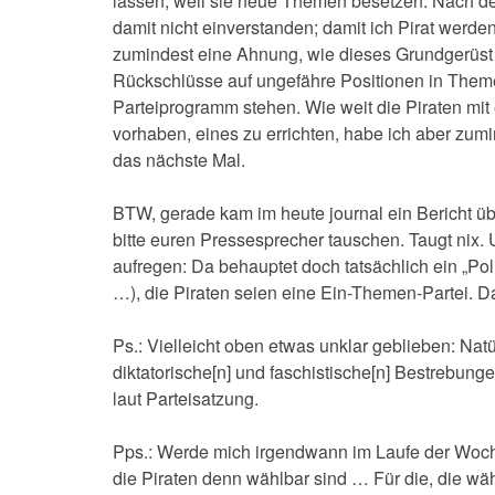
lassen, weil sie neue Themen besetzen. Nach dem M
damit nicht einverstanden; damit ich Pirat werde
zumindest eine Ahnung, wie dieses Grundgerüs
Rückschlüsse auf ungefähre Positionen in Themen
Parteiprogramm stehen. Wie weit die Piraten mit 
vorhaben, eines zu errichten, habe ich aber zumi
das nächste Mal.
BTW, gerade kam im heute journal ein Bericht üb
bitte euren Pressesprecher tauschen. Taugt nix
aufregen: Da behauptet doch tatsächlich ein „Pol
…), die Piraten seien eine Ein-Themen-Partei. Da
Ps.: Vielleicht oben etwas unklar geblieben: Natürl
diktatorische[n] und faschistische[n] Bestrebunge
laut Parteisatzung.
Pps.: Werde mich irgendwann im Laufe der Woche
die Piraten denn wählbar sind … Für die, die wähl