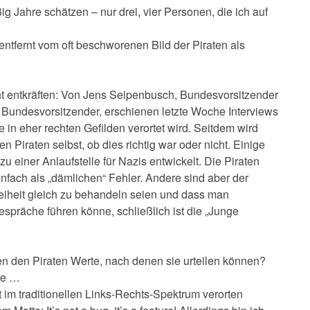
g Jahre schätzen – nur drei, vier Personen, die ich auf
 entfernt vom oft beschworenen Bild der Piraten als
ht entkräften: Von Jens Seipenbusch, Bundesvorsitzender
r Bundesvorsitzender, erschienen letzte Woche Interviews
e in eher rechten Gefilden verortet wird. Seitdem wird
n Piraten selbst, ob dies richtig war oder nicht. Einige
u einer Anlaufstelle für Nazis entwickelt. Die Piraten
nfach als „dämlichen“ Fehler. Andere sind aber der
eiheit gleich zu behandeln seien und dass man
präche führen könne, schließlich ist die „Junge
en den Piraten Werte, nach denen sie urteilen können?
ige …
ht im traditionellen Links-Rechts-Spektrum verorten