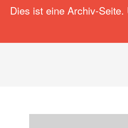
Zum
Dies ist eine Archiv-Seite.
Archiv-Seite Andreas Mehltrett
Inhalt
springen