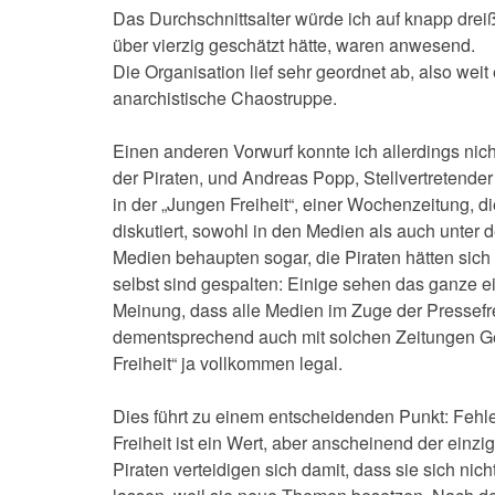
Das Durchschnittsalter würde ich auf knapp dreißi
über vierzig geschätzt hätte, waren anwesend.
Die Organisation lief sehr geordnet ab, also weit
anarchistische Chaostruppe.
Einen anderen Vorwurf konnte ich allerdings nic
der Piraten, und Andreas Popp, Stellvertretende
in der „Jungen Freiheit“, einer Wochenzeitung, di
diskutiert, sowohl in den Medien als auch unter de
Medien behaupten sogar, die Piraten hätten sich z
selbst sind gespalten: Einige sehen das ganze ei
Meinung, dass alle Medien im Zuge der Pressefr
dementsprechend auch mit solchen Zeitungen Ges
Freiheit“ ja vollkommen legal.
Dies führt zu einem entscheidenden Punkt: Fehl
Freiheit ist ein Wert, aber anscheinend der einz
Piraten verteidigen sich damit, dass sie sich nic