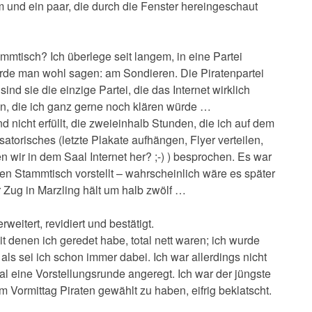
 und ein paar, die durch die Fenster hereingeschaut
mtisch? Ich überlege seit langem, in eine Partei
würde man wohl sagen: am Sondieren. Die Piratenpartei
sind sie die einzige Partei, die das Internet wirklich
gen, die ich ganz gerne noch klären würde …
nicht erfüllt, die zweieinhalb Stunden, die ich auf dem
satorisches (letzte Plakate aufhängen, Flyer verteilen,
r in dem Saal Internet her? ;-) ) besprochen. Es war
en Stammtisch vorstellt – wahrscheinlich wäre es später
r Zug in Marzling hält um halb zwölf …
rweitert, revidiert und bestätigt.
it denen ich geredet habe, total nett waren; ich wurde
ls sei ich schon immer dabei. Ich war allerdings nicht
l eine Vorstellungsrunde angeregt. Ich war der jüngste
 Vormittag Piraten gewählt zu haben, eifrig beklatscht.