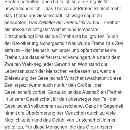
Piraten aufhelfen, doch halte ich
so ein Ereignis für
unwahrscheinlich – das Thema der Piraten ist
nicht mehr
das Thema der Gesellschaft. Ich wage sogar zu
behaupten:
Das Zeitalter der Freiheit ist vorbei
–
Freiheit
als absolut wichtigster Wert ist eine temporäre
Entscheidung! Erst als die Ernährung bei großen Teilen
der
Bevölkerung sichergestellt war, wurde Freiheit als Ziel
attraktiv –
der Mensch isst lieber und opfert dafür seine
Freiheit, als dass er
frei ist und verhungert. Als nach dem
Zweiten Weltkrieg jeder
Gewinn an Wohlstand die
Lebenssituation der Menschen
verbessert hat, war die
Zielsetzung der Gesellschaft
Wirtschaftswachstum; diese
Zeit ist jetzt (wenn auch nur für den
Großteil der
Gesellschaft) vorbei. Genauso ist das Ausmaß an
Freiheit
in unserer Gesellschaft für den überwiegenden Teil der
Gesellschaft vollkommen ausreichend. Ganz im Gegenteil
nimmt die
Überforderung der Menschen durch zu viele
Möglichkeiten und das
Gefühl von Unsicherheit immer
weiter zu. Für diese Menschen, die
das Gros unserer