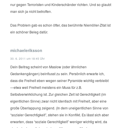
nur gegen Terroristen und Kinderschänder richten. Und so glaubt
man sich ja nicht betroffen.
Das Problem gab es schon öfter, das berühmte Niemöller-Zitat ist
ein schöner Beleg dafür.
michaeleriksson
30. 6. 2011 um 18:45 Uhr
Dein Beitrag scheint von Maslow (oder ähnlichen
Gedankengängen) beinflusst zu sein. Persönlich erwarte ich,
dass die Freiheit eben wegen seiner Pyramide wichtig verbleibt
—etwa weil Freiheit meistens ein Muss für z.B.
Selbstverwirklichung ist. Zur gleichen Zeit ist Gerechtigkeit (im
eigentlichen Sinne) zwar nicht identisch mit Freiheit, aber eine
große Überlappung zeigend. (In dem uneigentlichen Sinne von
“sozialer Gerechtigkeit”, stehen sie in Konflikt. Es lässt sich aber
erwarten, dass “soziale Gerechtigkeit” weniger wichtig wird, da