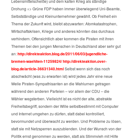
Lebensmittelscheiße) und dem kalten Krieg als ständige
Drohung => Grüne
FDP haben immer überwiegend Uni-Beamte,
Selbstständige und Kleinunternehmer gewählt.
Ob Freiheit ein
Thema der Zukunft wird, bleibt abzuwarten: Atomkatastrophen,
Wirtschaftskrisen, Kriege und anderes könnten das durchaus
verhindern.
Offensichtlich aber kommen die Piraten mit ihren
Themen bei den jungen Menschen in Deutschland aber sehr gut
an:
http://direkteaktion.blog.de/2011/06/03/jugendliche-
bremen-waehlten-11259824/
http://direkteaktion.over-
blog.de/article-36631340.html
Selbst wenn sich das noch
abschwächt (was zu erwarten ist) wird jedes Jahr eine neue
Welle Piraten-Sympathisanten an die Wahlurnen getragen
während den anderen Parteien – vor allem der CDU – die
Wähler wegsterben.
Vielleicht ist es nicht der alte, abstrakte
Freiheitsbegriff, sondern der Wille selbstbestimmt mit Computer
und Internet umgehen zu dürfen, statt dabei kontrolliert,
bevormundet und überwacht zu werden. Und Probleme zu lösen,
statt sie mit Netzsperren auszublenden. Und der Wunsch von der
Politik ernst genommen zu werden, statt als Stimmvieh mit Hilfe