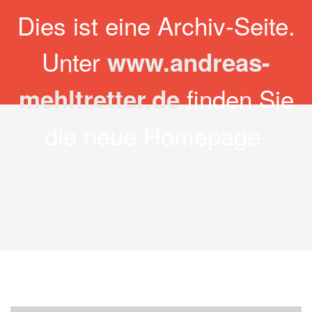
Zum
Dies ist eine Archiv-Seite.
Archiv-Seite Andreas
Inhalt
springen
Unter
www.andreas-
Mehltretter
finden Sie
mehltretter.de
die neue Homepage.