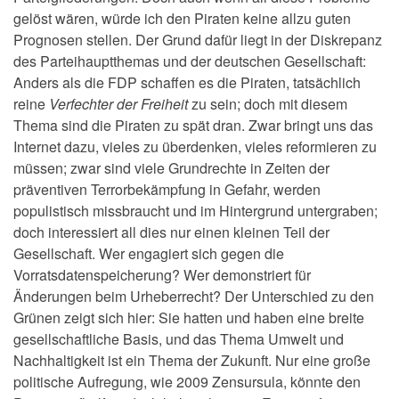
gelöst wären,
würde ich den Piraten keine allzu guten
Prognosen stellen. Der
Grund dafür liegt in der Diskrepanz
des Parteihauptthemas und der
deutschen Gesellschaft:
Anders als die FDP schaffen es die Piraten,
tatsächlich
reine
Verfechter der Freiheit
zu
sein; doch mit diesem
Thema sind die Piraten zu spät dran. Zwar
bringt uns das
Internet dazu, vieles zu überdenken, vieles
reformieren zu
müssen; zwar sind viele Grundrechte in Zeiten der
präventiven Terrorbekämpfung in Gefahr, werden
populistisch
missbraucht und im Hintergrund untergraben;
doch interessiert all
dies nur einen kleinen Teil der
Gesellschaft. Wer engagiert sich
gegen die
Vorratsdatenspeicherung? Wer demonstriert für
Änderungen
beim Urheberrecht? Der Unterschied zu den
Grünen zeigt
sich hier: Sie hatten und haben eine breite
gesellschaftliche Basis, und das Thema Umwelt und
Nachhaltigkeit
ist ein Thema der Zukunft. Nur eine große
politische Aufregung, wie
2009 Zensursula, könnte den