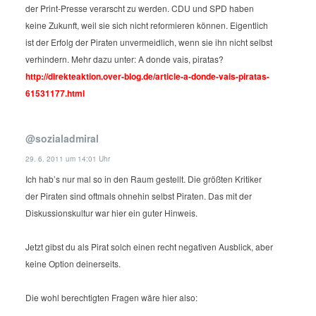
der Print-Presse verarscht zu werden. CDU und SPD haben
keine Zukunft, weil sie sich nicht reformieren können.
Eigentlich
ist der Erfolg der Piraten unvermeidlich, wenn sie ihn nicht selbst
verhindern. Mehr dazu unter:
A donde vais, piratas?
http://direkteaktion.over-blog.de/article-a-donde-vais-piratas-
61531177.html
@sozialadmiral
29. 6. 2011 um 14:01 Uhr
Ich hab’s nur mal so in den Raum gestellt. Die größten Kritiker
der Piraten sind oftmals ohnehin selbst Piraten. Das mit der
Diskussionskultur war hier ein guter Hinweis.
Jetzt gibst du als Pirat solch einen recht negativen Ausblick, aber
keine Option deinerseits.
Die wohl berechtigten Fragen wäre hier also: