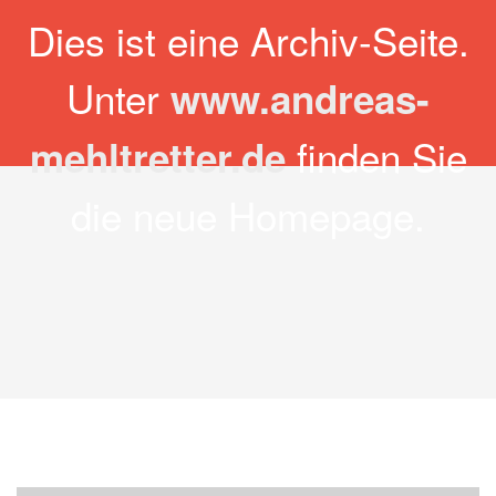
Zum
Dies ist eine Archiv-Seite.
Archiv-Seite Andreas
Inhalt
springen
Unter
www.andreas-
Mehltretter
finden Sie
mehltretter.de
die neue Homepage.