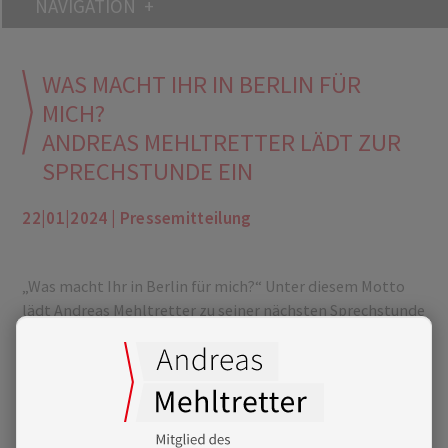
NAVIGATION
WAS MACHT IHR IN BERLIN FÜR
MICH?
ANDREAS MEHLTRETTER LÄDT ZUR
SPRECHSTUNDE EIN
22|01|2024 | Pressemitteilung
„Was macht Ihr in Berlin für mich?“ Unter diesem Motto
lädt Andreas Mehltretter zu seiner nächsten Sprechstunde
ein. „Ich will mit den Menschen ganz persönlich darüber
sprechen, wie unsere Politik wirkt. Ich bin gespannt auf die
Anliegen, Fragen und Vorschläge, die für meine Arbeit
immer wertvoll sind. Ich will aber auch erklären, warum
wir mehr Erneuerbare Energien brauchen und wie die