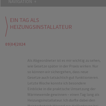
NAVIGATION
EIN TAG ALS
HEIZUNGSINSTALLATEUR
09|04|2024
Als Abgeordneter ist es mir wichtig zu sehen,
wie Gesetze später in der Praxis wirken. Nur
so können wir sichergehen, dass neue
Gesetze auch tatsächlich gut funktionieren.
Letzte Woche konnte ich besondere
Einblicke in die praktische Umsetzung der
Wärmewende gewinnen – einen Tag lang als
Heizungsinstallateur. Ich durfte dabei den
Meisterbetrieb Hörand aus Helfenbrunn bei