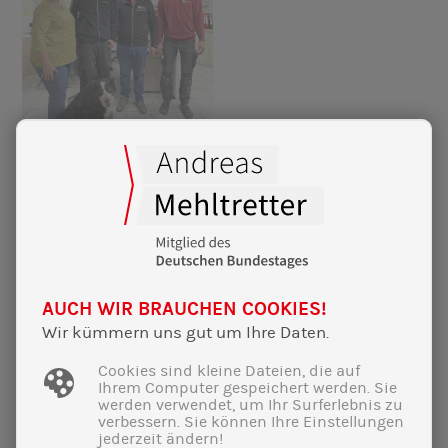
SCHLAGWÖRTER:
Freising
Nachhaltigkeit
Energiewende
AUCH WIR BRAUCHEN COOKIES!
Klimaschutz
Wir kümmern uns gut um Ihre Daten.
Wahlkreis
Cookies sind kleine Dateien, die auf
Ihrem Computer gespeichert werden. Sie
werden verwendet, um Ihr Surferlebnis zu
verbessern. Sie können Ihre Einstellungen
jederzeit ändern!