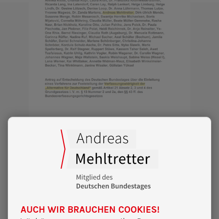
30|01|2025
Prüfung eines AfD-Verbotes
Ich habe den Antrag zur Einleitung eines
Verbotsverfahrens mit unterzeichnet.
AUCH WIR BRAUCHEN COOKIES!