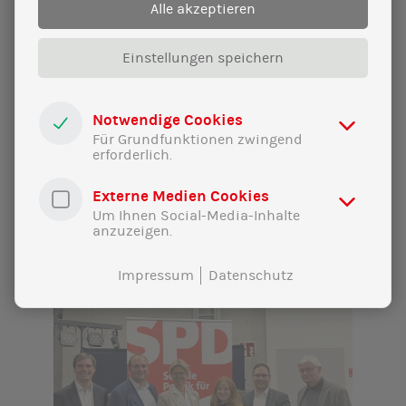
Alle akzeptieren
Veranstaltung „Geothermie –
Riesenchance für die Wärmewende“ in
Eching
Einstellungen speichern
Sie findet statt am Donnerstag, den 6.
Februar, um 19.00 Uhr im ASZ in Eching,
Notwendige Cookies
Bahnhofstraße 4.
Für Grundfunktionen zwingend
erforderlich.
Externe Medien Cookies
Um Ihnen Social-Media-Inhalte
anzuzeigen.
Impressum
Datenschutz