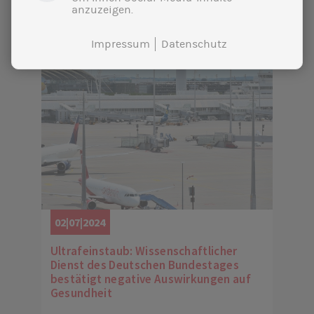
anzuzeigen.
Impressum
Datenschutz
02|07|2024
Ultrafeinstaub: Wissenschaftlicher
Dienst des Deutschen Bundestages
bestätigt negative Auswirkungen auf
Gesundheit