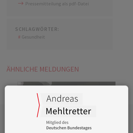
Pressemitteilung als pdf-Datei
SCHLAGWÖRTER:
Gesundheit
ÄHNLICHE MELDUNGEN