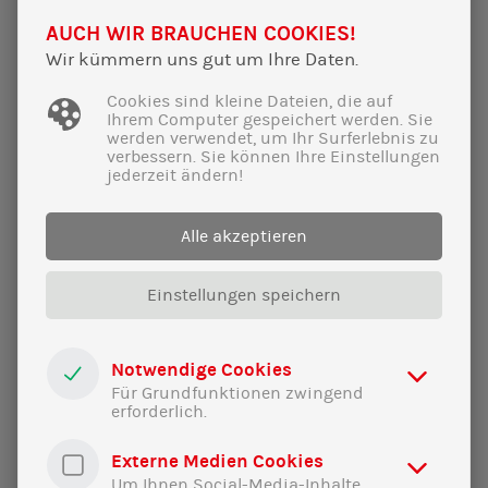
AUCH WIR BRAUCHEN COOKIES!
Wir kümmern uns gut um Ihre Daten.
Cookies sind kleine Dateien, die auf
Ihrem Computer gespeichert werden. Sie
werden verwendet, um Ihr Surferlebnis zu
verbessern. Sie können Ihre Einstellungen
jederzeit ändern!
17|10|2024
Krankenhausreform sichert Kliniken im
Alle akzeptieren
ländlichen Raum
Wir verringern den ökonomischen Druck auf
Einstellungen speichern
die Krankenhäuser. Das wird auch die
Kliniken in unserer Region stärken.
Notwendige Cookies
Für Grundfunktionen zwingend
erforderlich.
Externe Medien Cookies
Um Ihnen Social-Media-Inhalte