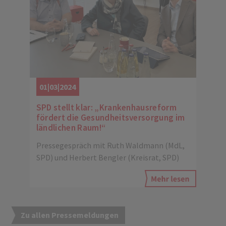
01|03|2024
SPD stellt klar: „Krankenhausreform
fördert die Gesundheitsversorgung im
ländlichen Raum!“
Pressegespräch mit Ruth Waldmann (MdL,
SPD) und Herbert Bengler (Kreisrat, SPD)
Zu allen Pressemeldungen