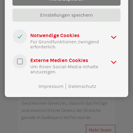
Einstellungen speichern
Notwendige Cookies
Für Grundfunktionen zwingend
erforderlich.
Externe Medien Cookies
Um Ihnen Social-Media-Inhalte
11|02|2025
anzuzeigen.
Statement zum Scheitern des
Geothermie-Gesetzes
Impressum
Datenschutz
CSU verhindert den Beschluss des
Geothermie-Gesetzes, obwohl das fertige
und unumstrittene Gesetz der Branche
gerade in Südbayern helfen würde.