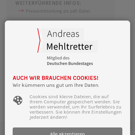
WEITERFÜHRENDE INFOS:
Pressemitteilung als pdf-Datei
SCHLAGWÖRTER:
Klimaschutz
Energiewende
AUCH WIR BRAUCHEN COOKIES!
ÄHNLICHE MELDUNGEN
Wir kümmern uns gut um Ihre Daten.
Cookies sind kleine Dateien, die auf
Ihrem Computer gespeichert werden. Sie
werden verwendet, um Ihr Surferlebnis zu
verbessern. Sie können Ihre Einstellungen
jederzeit ändern!
Alle akzeptieren