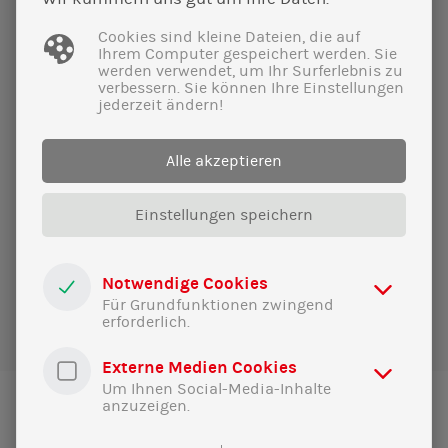
Cookies sind kleine Dateien, die auf
Ihrem Computer gespeichert werden. Sie
27|01|2024
werden verwendet, um Ihr Surferlebnis zu
verbessern. Sie können Ihre Einstellungen
Zahlt Deutschland wirklich für
jederzeit ändern!
Fahrradwege in Peru?
Zurzeit werden immer wieder falsche
Alle akzeptieren
Zahlen zu unserer Entwicklungspolitik in
den Sozialen Medien geteilt. Hier die Fakten.
Einstellungen speichern
Notwendige Cookies
Für Grundfunktionen zwingend
Zu allen News
erforderlich.
Externe Medien Cookies
Um Ihnen Social-Media-Inhalte
anzuzeigen.