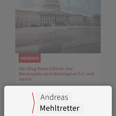
03|04|2023
Elas Blog Reise Edition: Von
Minneapolis nach Washington D.C. und
zurück
Elas Abenteuer in Minnesota - Teil 3