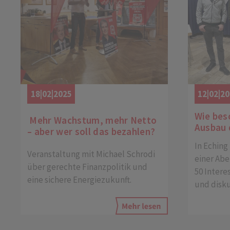
18|02|2025
12|02|2
Wie bes
Mehr Wachstum, mehr Netto
Ausbau 
– aber wer soll das bezahlen?
In Eching
Veranstaltung mit Michael Schrodi
einer Ab
über gerechte Finanzpolitik und
50 Intere
eine sichere Energiezukunft.
und disku