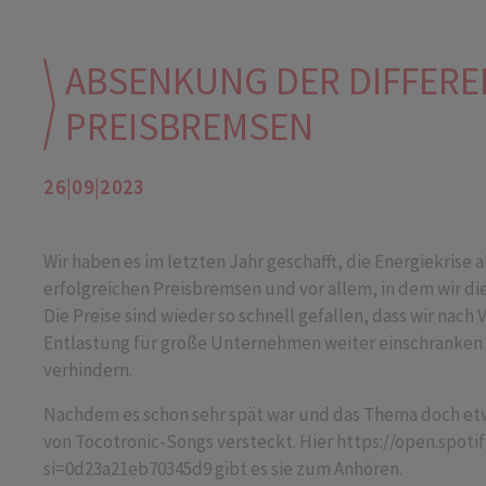
ABSENKUNG DER DIFFERE
PREISBREMSEN
26|09|2023
Wir haben es im letzten Jahr geschafft, die Energiekrise 
erfolgreichen Preisbremsen und vor allem, in dem wir die
Die Preise sind wieder so schnell gefallen, dass wir na
Entlastung für große Unternehmen weiter einschränken 
verhindern.
Nachdem es schon sehr spät war und das Thema doch etwas
von Tocotronic-Songs versteckt. Hier
https://open.spot
si=0d23a21eb70345d9
gibt es sie zum Anhören.