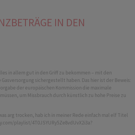
NZBETRÄGE IN DEN
alles in allem gut in den Griff zu bekommen – mit den
 Gasversorgung sichergestellt haben. Das hier ist der Beweis:
ch Vorgabe der europäischen Kommission die maximale
müssen, um Missbrauch durch künstlich zu hohe Preise zu
 arg trocken, hab ich in meiner Rede einfach mal elf Titel
ify.com/playlist/4T0JSYURy5Ze8vdUvX2i3a?