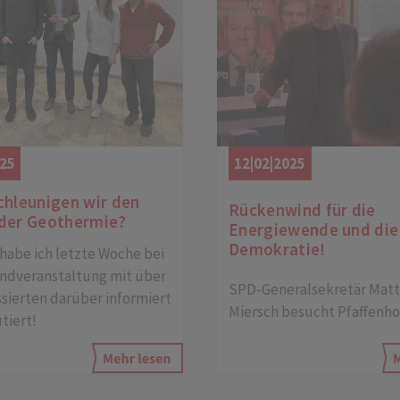
025
12|02|2025
chleunigen wir den
Rückenwind für die
der Geothermie?
Energiewende und die
Demokratie!
 habe ich letzte Woche bei
endveranstaltung mit über
SPD-Generalsekretär Matt
ssierten darüber informiert
Miersch besucht Pfaffenh
tiert!