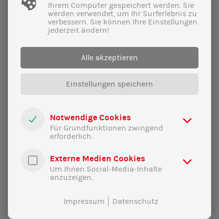
Ihrem Computer gespeichert werden. Sie
werden verwendet, um Ihr Surferlebnis zu
verbessern. Sie können Ihre Einstellungen
jederzeit ändern!
22|02|2025
Alle akzeptieren
Wahnsinns-Wahlkampf-Finale im
Furtner:
Einstellungen speichern
Volles Haus für Fortschritt und unsere
Demokratie!
Notwendige Cookies
Für Grundfunktionen zwingend
erforderlich.
Externe Medien Cookies
Um Ihnen Social-Media-Inhalte
anzuzeigen.
Impressum
Datenschutz