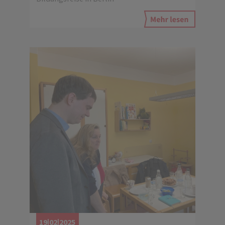
19|02|2025