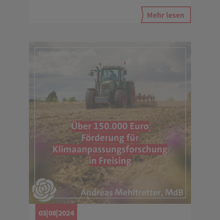
03|08|2024