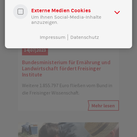
Externe Medien Cookies
Um Ihnen Social-Media-Inhalte
anzuzeigen.
Impressum
Datenschutz
14|07|2023
Bundesministerium für Ernährung und
Landwirtschaft fördert Freisinger
Institute
Weitere ‭1.855.797‬ Euro fließen vom Bund in
die Freisinger Wissenschaft.