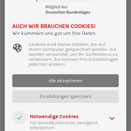
20|07|2023
Endstation Klimawandel? Wie wir den
AUCH WIR BRAUCHEN COOKIES!
Hopfen für die Zukunft fit machen
Wir kümmern uns gut um Ihre Daten.
Einladung zur Veranstaltung am 24.07.23 um
Cookies sind kleine Dateien, die auf
19 Uhr im Gasthaus zur Post, Wolnzach
Ihrem Computer gespeichert werden. Sie
werden verwendet, um Ihr Surferlebnis zu
verbessern. Sie können Ihre Einstellungen
jederzeit ändern!
Alle akzeptieren
Einstellungen speichern
Notwendige Cookies
Für Grundfunktionen zwingend
erforderlich.