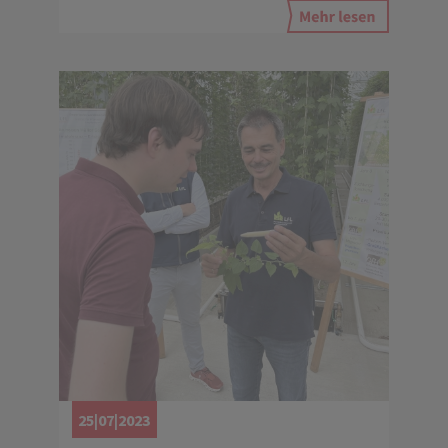
25|07|2023