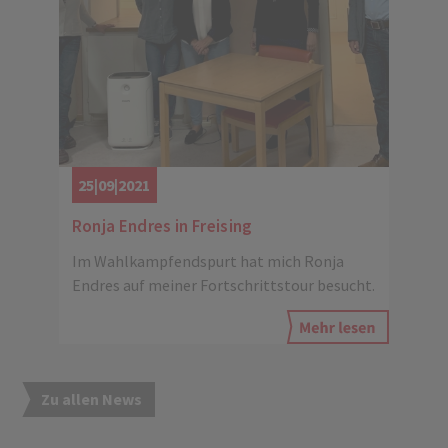
25|09|2021
Ronja Endres in Freising
Im Wahlkampfendspurt hat mich Ronja
Endres auf meiner Fortschrittstour besucht.
Zu allen News