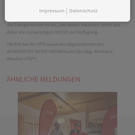
Andreas Mehltretter
(SPD):
Impressum
Datenschutz
Meine Damen und Herren, mit großem Einsatz bringen wir
die Energiewende voran, und dieser Haushalt stellt uns
dafür die notwendigen Mittel zur Verfügung.
(Beifall bei der SPD sowie bei Abgeordneten des
BÜNDNISSES 90/DIE GRÜNEN und des Abg. Reinhard
Houben (FDP))
ÄHNLICHE MELDUNGEN