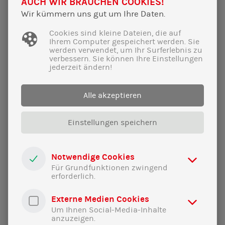
AUCH WIR BRAUCHEN COOKIES!
Mit diesem Tempo haben wir es im letzten Jahr auch
Wir kümmern uns gut um Ihre Daten.
geschafft, die Energiekrise in den Griff zu bekommen. Die
Preisbremsen waren ein Erfolg.
Cookies sind kleine Dateien, die auf
Ihrem Computer gespeichert werden. Sie
werden verwendet, um Ihr Surferlebnis zu
Noch erfolgreicher waren wir dabei, die Gasversorgung
verbessern. Sie können Ihre Einstellungen
sicherzustellen. Wir konnten die Preise dadurch schneller
jederzeit ändern!
senken als vorhergesagt. 60 Milliarden Euro, die im
Wirtschaftsstabilisierungsfonds eingeplant waren, um die
Alle akzeptieren
Energiekrise abzufedern, werden deswegen
voraussichtlich nicht zur direkten Stabilisierung der Preise
Einstellungen speichern
benötigt, Geld, mit dem wir der Wirtschaft aus der
Energiekrise helfen können, und Geld, mit dem wir auch
einen Transformationsstrompreis finanzieren können, so
Notwendige Cookies
wie wir das mit dem Wirtschaftsstabilisierungsfonds zur
Für Grundfunktionen zwingend
Abfederung der Auswirkungen der Energiekrise wollten.
erforderlich.
Vizepräsidentin Yvonne Magwas:
Externe Medien Cookies
Um Ihnen Social-Media-Inhalte
Kommen Sie bitte zum Schluss.
anzuzeigen.