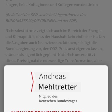
klagen, liebe Kolleginnen und Kollegen von der Union.
(Beifall bei der SPD sowie bei Abgeordneten des
BÜNDNISSES 90/DIE GRÜNEN und der FDP)
Nichtsdestotrotz zeigt sich auch im Bereich der Energie-
und Klimapolitik, dass der Haushalt kein einfacher ist. Um
die Ausgaben auch finanzieren zu können, schlägt die
Bundesregierung vor, den CO2-Preis ansteigen zu lassen,
stärker als eigentlich geplant. Natürlich unterstützt
dieses Preissignal die notwendige Transformation, aber -
da sind wir uns heute hier sehr einig - der im
Koalitionsvertrag vereinbarte soziale
Ausgleichsmechanismus fehlt noch; der muss kommen.
Wir brauchen auch beim Klimageld ein Deutschlandtempo,
meine Damen und Herren.
(Beifall bei der SPD sowie der Abg. Dr. Sandra Detzer
(BÜNDNIS 90/DIE GRÜNEN))