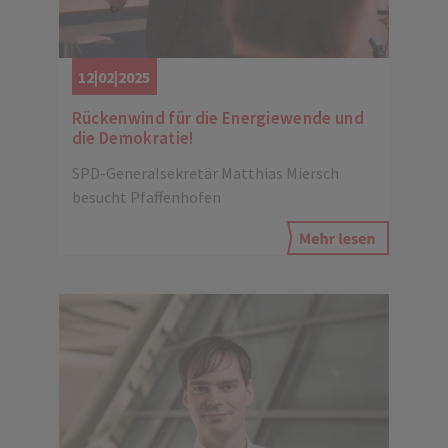
12|02|2025
Rückenwind für die Energiewende und
die Demokratie!
SPD-Generalsekretär Matthias Miersch
besucht Pfaffenhofen