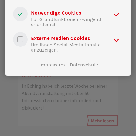
Notwendige Cookies
Für Grundfunktionen zwingend
erforderlich.
Externe Medien Cookies
Um Ihnen Social-Media-Inhalte
anzuzeigen.
12|02|2025
Impressum
Datenschutz
Wie beschleunigen wir den Ausbau der
Geothermie?
In Eching habe ich letzte Woche bei einer
Abendveranstaltung mit über 50
Interessierten darüber informiert und
diskutiert!