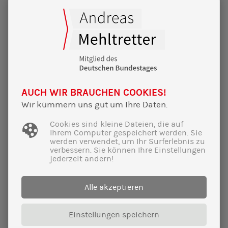
18|02|2025
Mehr Wachstum, mehr Netto – aber
wer soll das bezahlen?
Veranstaltung mit Michael Schrodi über
gerechte Finanzpolitik und eine sichere
AUCH WIR BRAUCHEN COOKIES!
Energiezukunft.
Wir kümmern uns gut um Ihre Daten.
Cookies sind kleine Dateien, die auf
Ihrem Computer gespeichert werden. Sie
werden verwendet, um Ihr Surferlebnis zu
verbessern. Sie können Ihre Einstellungen
jederzeit ändern!
Alle akzeptieren
Einstellungen speichern