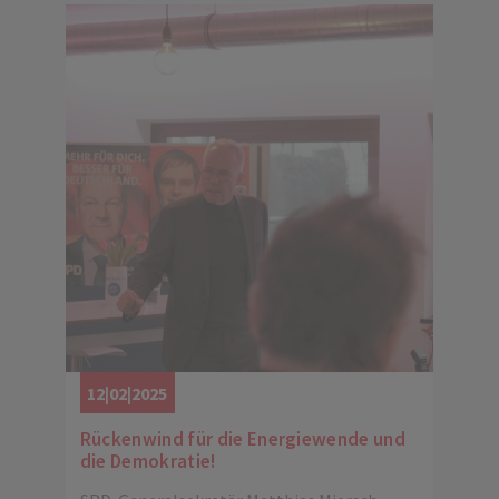
12|02|2025
Rückenwind für die Energiewende und
die Demokratie!