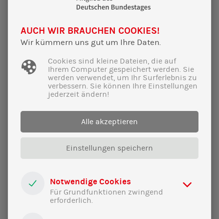
AUCH WIR BRAUCHEN COOKIES!
Wir kümmern uns gut um Ihre Daten.
Cookies sind kleine Dateien, die auf
Ihrem Computer gespeichert werden. Sie
werden verwendet, um Ihr Surferlebnis zu
verbessern. Sie können Ihre Einstellungen
jederzeit ändern!
Alle akzeptieren
18|02|2025
Mehr Wachstum, mehr Netto – aber
Einstellungen speichern
wer soll das bezahlen?
Veranstaltung mit Michael Schrodi über
Notwendige Cookies
gerechte Finanzpolitik und eine sichere
Für Grundfunktionen zwingend
Energiezukunft.
erforderlich.