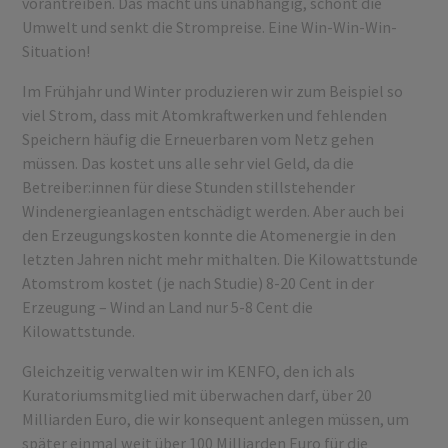
vorantreiben. Das macht uns unabhängig, schont die
Umwelt und senkt die Strompreise. Eine Win-Win-Win-
Situation!
Im Frühjahr und Winter produzieren wir zum Beispiel so
viel Strom, dass mit Atomkraftwerken und fehlenden
Speichern häufig die Erneuerbaren vom Netz gehen
müssen. Das kostet uns alle sehr viel Geld, da die
Betreiber:innen für diese Stunden stillstehender
Windenergieanlagen entschädigt werden. Aber auch bei
den Erzeugungskosten konnte die Atomenergie in den
letzten Jahren nicht mehr mithalten. Die Kilowattstunde
Atomstrom kostet (je nach Studie) 8-20 Cent in der
Erzeugung – Wind an Land nur 5-8 Cent die
Kilowattstunde.
Gleichzeitig verwalten wir im KENFO, den ich als
Kuratoriumsmitglied mit überwachen darf, über 20
Milliarden Euro, die wir konsequent anlegen müssen, um
später einmal weit über 100 Milliarden Euro für die