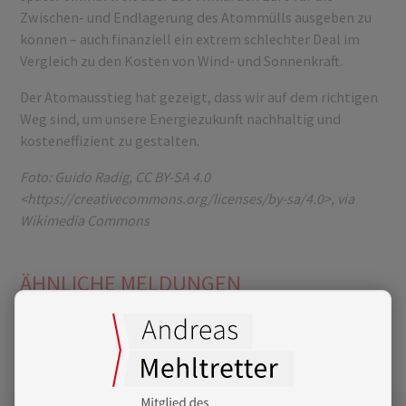
Zwischen- und Endlagerung des Atommülls ausgeben zu
können – auch finanziell ein extrem schlechter Deal im
Vergleich zu den Kosten von Wind- und Sonnenkraft.
Der Atomausstieg hat gezeigt, dass wir auf dem richtigen
Weg sind, um unsere Energiezukunft nachhaltig und
kosteneffizient zu gestalten.
Foto: Guido Radig, CC BY-SA 4.0
<https://creativecommons.org/licenses/by-sa/4.0>, via
Wikimedia Commons
ÄHNLICHE MELDUNGEN