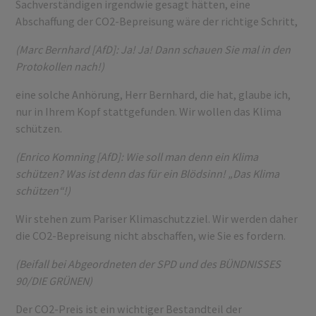
Sachverständigen irgendwie gesagt hätten, eine
Abschaffung der CO2-Bepreisung wäre der richtige Schritt,
(Marc Bernhard [AfD]: Ja! Ja! Dann schauen Sie mal in den
Protokollen nach!)
eine solche Anhörung, Herr Bernhard, die hat, glaube ich,
nur in Ihrem Kopf stattgefunden. Wir wollen das Klima
schützen.
(Enrico Komning [AfD]: Wie soll man denn ein Klima
schützen? Was ist denn das für ein Blödsinn! „Das Klima
schützen“!)
Wir stehen zum Pariser Klimaschutzziel. Wir werden daher
die CO2-Bepreisung nicht abschaffen, wie Sie es fordern.
(Beifall bei Abgeordneten der SPD und des BÜNDNISSES
90/DIE GRÜNEN)
Der CO2-Preis ist ein wichtiger Bestandteil der