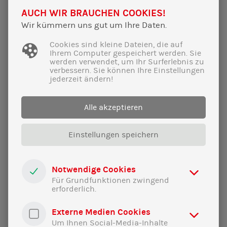
AUCH WIR BRAUCHEN COOKIES!
(Karsten Hilse [AfD]: Niemand arbeitet an der
Wir kümmern uns gut um Ihre Daten.
Energiewende! Schwachsinn! Alles gezwungenermaßen!
Niemand macht das!)
Cookies sind kleine Dateien, die auf
Ihrem Computer gespeichert werden. Sie
werden verwendet, um Ihr Surferlebnis zu
Wir müssen Anträge diskutieren, die wissenschaftliche
verbessern. Sie können Ihre Einstellungen
Erkenntnisse und physikalische Gesetze komplett
jederzeit ändern!
ignorieren.
Alle akzeptieren
(Marc Bernhard [AfD]: Sie wollen die Steuern erhöhen! Sie
wollen die Menschen abzocken! Darum geht’s!)
Einstellungen speichern
Sie argumentieren, als hätte es die Ölpreiskrise 1973,
Tschernobyl, den Ausfall der Hälfte der französischen
AKWs im Sommer 2022 und den Ukrainekrieg nie gegeben.
Notwendige Cookies
Sie ignorieren, dass die Kosten für Strom aus Windrädern
Für Grundfunktionen zwingend
erforderlich.
rund halb so hoch sind wie bei AKWs – wenn man korrekt
rechnet. Und Sie ignorieren alles, was es an
Externe Medien Cookies
wissenschaftlichen Erkenntnissen zum Klimawandel gibt,
Um Ihnen Social-Media-Inhalte