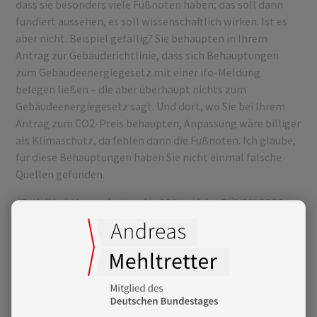
dass sie besonders viele Fußnoten haben; das soll dann
fundiert aussehen, es soll wissenschaftlich wirken. Ist es
aber nicht. Beispiel gefällig? Sie behaupten in Ihrem
Antrag zur Gebäuderichtlinie, dass sich Behauptungen
zum Gebäudeenergiegesetz mit einer ifo-Meldung
belegen ließen – die aber überhaupt nichts zum
Gebäudeenergiegesetz sagt. Und dort, wo Sie bei Ihrem
Antrag zum CO2-Preis behaupten, Anpassung wäre billiger
als Klimaschutz, da fehlen dann die Fußnoten. Ich glaube,
für diese Behauptungen haben Sie nicht einmal falsche
Quellen gefunden.
(Beifall bei Abgeordneten der SPD und des BÜNDNISSES
90/DIE GRÜNEN sowie des Abg. Olaf in der Beek [FDP])
Meine Damen und Herren, wir sind beim Klima maximal
drei Schritte vom Abgrund entfernt. Und während vor Ort
überall in Deutschland die Menschen an der Energiewende
arbeiten, müssen wir hier über Anträge diskutieren, die
nichts, aber auch gar nichts mit der Realität zu tun haben.