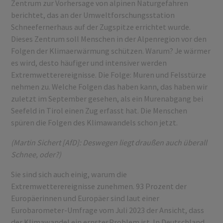
Zentrum zur Vorhersage von alpinen Naturgefahren
berichtet, das an der Umweltforschungsstation
Schneefernerhaus auf der Zugspitze errichtet wurde.
Dieses Zentrum soll Menschen in der Alpenregion vor den
Folgen der Klimaerwärmung schützen. Warum? Je wärmer
es wird, desto häufiger und intensiver werden
Extremwetterereignisse. Die Folge: Muren und Felsstürze
nehmen zu. Welche Folgen das haben kann, das haben wir
zuletzt im September gesehen, als ein Murenabgang bei
Seefeld in Tirol einen Zug erfasst hat. Die Menschen
spüren die Folgen des Klimawandels schon jetzt.
(Martin Sichert [AfD]: Deswegen liegt draußen auch überall
Schnee, oder?)
Sie sind sich auch einig, warum die
Extremwetterereignisse zunehmen. 93 Prozent der
Europäerinnen und Europäer sind laut einer
Eurobarometer-Umfrage vom Juli 2023 der Ansicht, dass
der Klimawandel ein ernstesProblem ist. In Deutschland