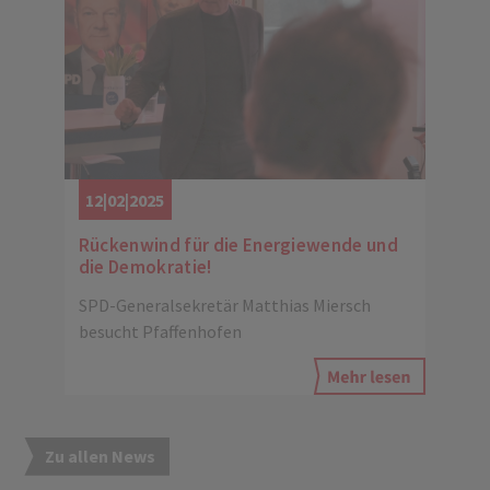
12|02|2025
Rückenwind für die Energiewende und
die Demokratie!
SPD-Generalsekretär Matthias Miersch
besucht Pfaffenhofen
Zu allen News